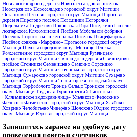
Новоалександрово деревня
Новоалександрово посёлок
Новогрязново
Новосельцево городской округ Мытищи
Осташково
Пестово городской округ Мытищи
Пирогово
деревня
Пирогово посёлок
Поведники
Погорелки
Подольниха
Подрезово
Покровская Гора
Поседкино
Посёлок
леспаркхоза Клязьминский
Посёлок Мебельной фабрики
Посёлок Пироговского лесопарка
Посёлок Птицефабрики
Посёлок совхоза «Марфино»
Протасово городской округ
Мытищи
Пруссы городской округ Мытищи
Пчёлка
Рождественно городской округ Мытищи
Румянцево
городской округ Мытищи
Свиноедово деревня
Свиноедово
посёлок
Сгонники
Семенищево
Семкино
Сорокино
городской округ Мытищи
Степаньково городской округ
Мытищи
Сумароково городской округ Мытищи
Сухарево
городской округ Мытищи
Терпигорьево городской округ
Мытищи
Торфоболото
Троице Сельцо
Троицкое городской
округ Мытищи
Трудовая
Туристический Пансионат
«Клязьминское водохранилище»
Ульянково
Федоскино
Фелисово
Фоминское городской округ Мытищи
Хлябово
Ховрино
Челобитьево
Чиверёво
Шолохово
Юдино городской
округ Мытищи
Юрьево городской округ Мытищи
Запишитесь заранее на удобную дату
проведения поверки счетчиков