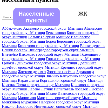
Населенные
ЖК
пункты
Аббакумово
Аксаково городской округ Мытищи
Афанасово
городской округ Мытищи
Беляниново
Болтино городской
округ Мытищи
Большая Чёрная
Большое Ивановское
городской округ Мытищи
Борец
Бородино городской округ
Мытищи
Бяконтово городской округ Мытищи
Вёшки деревня
Вёшки посёлок
Виноградово городской округ Мытищи
Витенёво
Высоково городской округ Мытищи
Голенищево
городской округ Мытищи
Горки городской округ Мытищи
Грибки
Данилково городской округ Мытищи
Долгиниха
Драчёво городской округ Мытищи
Еремино городской округ
Мытищи
Жостово деревня
Жостово посёлок
Здравница
городской округ Мытищи
Зимино
Капустино городской округ
Мытищи
Кардо Лента
Коргашино городской округ Мытищи
Красная Горка городской округ Мытищи
Крюково городской
округ Мытищи
Ларёво
Лётчик Испытатель посёлок
Лысково
городской округ Мытищи
Малое Ивановское городской округ
Мытищи
Манюхино
Марфино городской округ Мытищи
Менжинец
Муракино
Нагорное городской округ Мытищи
Николо Прозорово
Никульское городской округ Мытищи