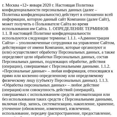
г. Москва «12» января 2020 г. Настоящая Политика конфиденциальности персональных данных (далее – Политика конфиденциальности) действует в отношении всей информации, которую данный сайт Компании (далее Сайт), может получить о Пользователе Сайта во время использования им Сайта. 1. ОПРЕДЕЛЕНИЕ ТЕРМИНОВ 1.1. В настоящей Политике конфиденциальности используются следующие термины: 1.1.1. «Администрация Сайта» – уполномоченные сотрудники на управление Сайтом, действующие от имени Компании, которые организуют и (или) осуществляют обработку Персональных данных, а также определяют цели обработки Персональных данных, состав Персональных данных, подлежащих обработке, действия (операции), совершаемые с Персональными данными. 1.1.2. «Персональные данные» – любая информация, относящаяся к прямо или косвенно определенному или определяемому физическому лицу (субъекту Персональных данных). 1.1.3. «Обработка персональных данных» – любое действие (операция) или совокупность действий (операций), совершаемых с использованием средств автоматизации или без использования таких средств с Персональными данными, включая сбор, запись, систематизацию, накопление, хранение, уточнение (обновление, изменение), извлечение, использование, передачу (распространение, предоставление, доступ), обезличивание, блокирование, удаление, уничтожение Персональных данных. 1.1.4. «Конфиденциальность персональных данных» – обязательное для соблюдения Оператором или иным получившим доступ к Персональным данным лицом требование не допускать их распространения без согласия субъекта Персональных данных или наличия иного законного основания. 1.1.5. «Пользователь Сайта (далее – Пользователь)» – лицо, имеющее доступ к Сайту, посредством сети Интернет и использующее Сайт. 1.1.6. Cookies – небольшой фрагмент данных, отправленный веб-сервером и хранимый на компьютере пользователя, который веб-клиент или веб-браузер каждый раз пересылает веб-серверу в HTTP-запросе при попытке открыть страницу соответствующего сайта. 1.1.7. «IP-адрес» – уникальный сетевой адрес узла в компьютерной сети, построенной по протоколу IP. 2. ОБЩИЕ ПОЛОЖЕНИЯ 2.1. Использование Пользователем Сайта означает согласие с настоящей Политикой конфиденциальности и условиями обработки Персональных данных Пользователя. 2.2. В случае несогласия с условиями Политики конфиденциальности Пользователь должен прекратить использование Сайта. 2.3. Настоящая Политика конфиденциальности применяется только к данному Сайту. Компания не контролирует и не несет ответственность за сайты третьих лиц, на которые Пользователь может перейти по ссылкам, доступным на Сайте. 2.4. Администрация Сайта не проверяет достоверность Персональных данных, предоставляемых Пользователем Сайта. 3. ПРЕДМЕТ ПОЛИТИКИ КОНФИДЕНЦИАЛЬНОСТИ 3.1. Настоящая Политика конфиденциальности устанавливает обязательства Администрации Сайта по неразглашению и обеспечению режима защиты конфиденциальности Персональных данных, которые Пользователь предоставляет по запросу Администрации Сайта при регистрации на Сайте или при оформлении заявки для приобретения услуги. 3.2. Персональные данные, разрешённые к обработке в рамках настоящей Политики конфиденциальности, предоставляются Пользователем путём заполнения формы заявки или обратной связи и включают в себя следующую информацию: 3.2.1. имя Пользователя; 3.2.2. контактный телефон Пользователя. 3.3. Сайт защищает данные, которые автоматически передаются в процессе просмотра рекламных блоков и при посещении страниц, на которых установлен статистический скрипт системы ("пиксель"): IP адрес; информация из cookies; информация о браузере (или иной программе, которая осуществляет доступ к показу рекламы); время доступа; адрес страницы, на которой расположен рекламный блок; реферер (адрес предыдущей страницы). 3.3.1. Отключение cookies может повлечь невозможность доступа к частям Сайта, требующим авторизации. 3.3.2. Сайт осуществляет сбор статистики об IP-адресах своих посетителей. Данная информация используется с целью выявления и решения технических проблем. 3.4. Любая иная персональная информация, не оговоренная выше (используемые браузеры и операционные системы и т.д.), подлежит надежному хранению и нераспространению, за исключением случаев, предусмотренных в п.п. 5.2. и 5.3. настоящей Политики конфиденциальности. 4. ЦЕЛИ СБОРА ПЕРСОНАЛЬНОЙ ИНФОРМАЦИИ ПОЛЬЗОВАТЕЛЯ 4.1. Персональные данные Пользователя Администрация Сайта может использовать в целях: 4.1.1. Идентификации Пользователя, зарегистрированного на Сайте для оформления заявки на услугу. 4.1.2. Предоставления Пользователю доступа к персонализированным ресурсам Сайта. 4.1.3. Установления с Пользователем обратной связи, включая направление уведомлений, запросов, касающихся использования Сайта, оказания услуг, обработки запросов и заявок от Пользователя. 4.1.4. Определения места нахождения Пользователя для обеспечения безопасности, предотвращения мошенничества. 4.1.5. Подтверждения достоверности Персональных данных, предоставленных Пользователем. 4.1.6. Создания учетной записи для оформления услуг, если Пользователь дал согласие на создание учетной записи. 4.1.7. Уведомления Пользователя Сайта о состоянии заявки. 4.1.8. Предоставления Пользователю эффективной клиентской и технической поддержки при возникновении проблем, связанных с использованием Сайта. 4.1.9. Предоставления Пользователю с его согласия специальных предложений, информации о ценах, новостной рассылки и иных сведений от имени Компании или от имени партнеров Компании. 4.1.10. Осуществления рекламной деятельности с согласия Пользователя. 4.1.11. Предоставления доступа Пользователю на сайты или сервисы партнеров Компании с целью получения продуктов и услуг. 5. СПОСОБЫ И СРОКИ ОБРАБОТКИ ПЕРСОНАЛЬНОЙИНФОРМАЦИИ 5.1. Обработка персональных данных Пользователя осуществляется без ограничения срока, любым законным способом, в том числе в информационных системах персональных данных с использованием средств автоматизации или без использования таких средств. 5.2. Пользователь соглашается с тем, что Администрация Сайта вправе передавать Персональные данные третьим лицам, в частности, сотрудникам Компании, исключительно в целях выполнения заявки Пользователя, оформленной на Сайте. 5.3. Персональные данные Пользователя могут быть переданы уполномоченным органам государственной власти Российской Федерации только по основаниям и в порядке, установленным законодательством Российской Федерации. 5.4. При утрате или разглашении Персональных данных Администрация Сайта информирует Пользователя об утрате или разглашении Персональных данных. 5.5. Администрация Сайта принимает необходимые организационные и технические меры для защиты персональной информации Пользователя от неправомерного или случайного доступа, уничтожения, изменения, блокирования, копирования, распространения, а также от иных неправомерных действий третьих лиц. 5.6. Администрация сайта совместно с Пользователем принимает все необходимые меры по предотвращению убытков или иных отрицательных последствий, вызванных утратой или разглашением Персональных данных Пользователя. 6. ОБЯЗАТЕЛЬСТВА СТОРОН 6.1. Пользователь обязан: 6.1.1. Предоставить информацию о Персональных данных, необходимую для пользования Сайтом. 6.1.2. Обновить, дополнить предоставленную информацию о Персональных данных в случае изменения данной информации. 6.2. Администрация сайта обязана: 6.2.1. Использовать полученную информацию исключительно для целей, указанных в п. 4 настоящей Политики конфиденциальности. 6.2.2. Обеспечить хранение конфиденциальной информации в тайне, не разглашать без предварительного письменного разрешения Пользователя, а также не осуществлять продажу, обмен, опубликование, либо разглашение иными возможными способами переданных персональных данных Пользователя, за исключением п.п. 5.2. и 5.3. настоящей Политики Конфиденциальности. 6.2.3. Принимать меры предосторожности для защиты конфиденциальности персональных данных Пользователя согласно порядку, обычно используемого для защиты такого рода информации в существующем деловом обороте. 6.2.4. Осуществить блокирование Персональных данных, относящихся к соответствующему Пользователю, с момента обращения или запроса Пользователя или его законного представителя либо уполномоченного органа по защите прав субъектов персональных данных на период проверки, в случае выявления недостоверных Персональных данных или неправомерных действий. 7. ОТВЕТСТВЕННОСТЬ СТОРОН 7.1. Администрация Сайта, не исполнившая свои обязательства, несёт ответственность за убытки, понесённые Пользователем в связи с неправомерным использованием Персональных данных, в соответствии с законодательством Российской Федерации, за исключением случаев, предусмотренных п.п. 5.2., 5.3. и 7.2. настоящей Политики Конфиденциальности. 7.2. В случае утраты или разглашения Конфиденциальной информации Администрация Сайта не несёт ответственности, если данная Конфиденциальная информация: 7.2.1. стала публичным достоянием до её утраты или разглашения; 7.2.2. была получена от третьей стороны до момента её получения Администрацией Сайта; 7.2.3. была разглашена с согласия Пользователя. 8. РАЗРЕШЕНИЕ СПОРОВ 8.1. До обращения в суд с иском по спорам, возникающим из отношений между Пользователем и Администрацией Сайта, обязательным является предъявление претензии (письменного предложения о добровольном урегулировании спора). 8.2 .Получатель претензии в течение 30 календарных дней со дня получения претензии, письменно уведомляет заявителя претензии о результатах рассмотрения претензии. 8.3. При не достижении соглашения спор будет передан на рассмотрение в судебный орган в соответствии с действующим законодательством Российской Федерации. 8.4. К настоящей Политике конфиденциальности и отношениям между Пользователем и Администрацией Сайта применяется действующее законодат