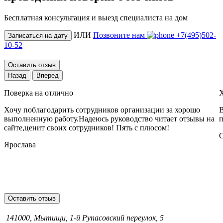
Бесплатная консультация и выезд специалиста на дом
ИЛИ
Позвоните нам
+7(495)502-
Записаться на дату
10-52
Оставить отзыв
Назад
Вперед
Поверка на отлично
Х
Хочу поблагодарить сотрудников организации за хорошо
В
выполненную работу.Надеюсь руководство читает отзывы на
п
сайте,ценит своих сотрудников! Пять с плюсом!
Ярослава
Оставить отзыв
141000, Мытищи, 1-й Рупасовский переулок, 5